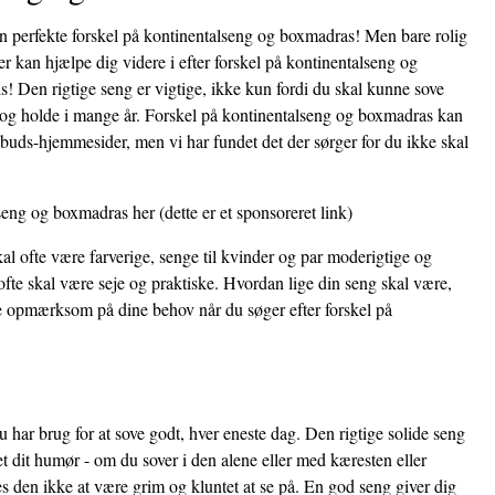
den perfekte forskel på kontinentalseng og boxmadras! Men bare rolig
er kan hjælpe dig videre i efter forskel på kontinentalseng og
is! Den rigtige seng er vigtige, ikke kun fordi du skal kunne sove
t og holde i mange år. Forskel på kontinentalseng og boxmadras kan
ilbuds-hjemmesider, men vi har fundet det der sørger for du ikke skal
lseng og boxmadras her
(dette er et sponsoreret link)
al ofte være farverige, senge til kvinder og par moderigtige og
fte skal være seje og praktiske. Hvordan lige din seng skal være,
re opmærksom på dine behov når du søger efter forskel på
 har brug for at sove godt, hver eneste dag. Den rigtige solide seng
et dit humør - om du sover i den alene eller med kæresten eller
 den ikke at være grim og kluntet at se på. En god seng giver dig