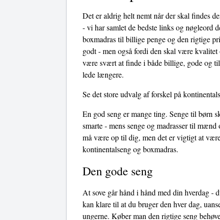
Det er aldrig helt nemt når der skal findes 
- vi har samlet de bedste links og nøgleord d
boxmadras til billige penge og den rigtige pr
godt - men også fordi den skal være kvalite
være svært at finde i både billige, gode og t
lede længere.
Se det store udvalg af forskel på kontinenta
En god seng er mange ting. Senge til børn sk
smarte - mens senge og madrasser til mænd o
må være op til dig, men det er vigtigt at væ
kontinentalseng og boxmadras.
Den gode seng
At sove går hånd i hånd med din hverdag - du
kan klare til at du bruger den hver dag, uans
ungerne. Køber man den rigtige seng behøves