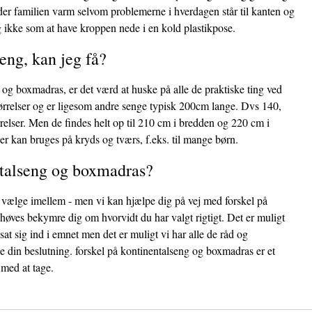
der familien varm selvom problemerne i hverdagen står til kanten og
i og ikke som at have kroppen nede i en kold plastikpose.
eng, kan jeg få?
 og boxmadras, er det værd at huske på alle de praktiske ting ved
tørrelser og er ligesom andre senge typisk 200cm lange. Dvs 140,
elser. Men de findes helt op til 210 cm i bredden og 220 cm i
er kan bruges på kryds og tværs, f.eks. til mange børn.
ntalseng og boxmadras?
at vælge imellem - men vi kan hjælpe dig på vej med forskel på
øves bekymre dig om hvorvidt du har valgt rigtigt. Det er muligt
sat sig ind i emnet men det er muligt vi har alle de råd og
ge din beslutning. forskel på kontinentalseng og boxmadras er et
 med at tage.