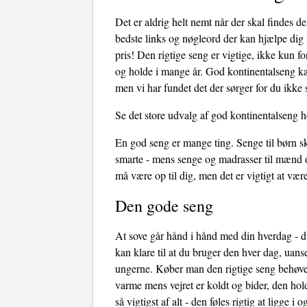
Det er aldrig helt nemt når der skal findes d
bedste links og nøgleord der kan hjælpe dig v
pris! Den rigtige seng er vigtige, ikke kun f
og holde i mange år. God kontinentalseng kan
men vi har fundet det der sørger for du ikke 
Se det store udvalg af god kontinentalseng h
En god seng er mange ting. Senge til børn sk
smarte - mens senge og madrasser til mænd o
må være op til dig, men det er vigtigt at v
Den gode seng
At sove går hånd i hånd med din hverdag - du
kan klare til at du bruger den hver dag, uans
ungerne. Køber man den rigtige seng behøves
varme mens vejret er koldt og bider, den hol
så vigtigst af alt - den føles rigtig at ligge 