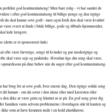
en perfekte god kontinentalseng! Men bare rolig - vi har samlet de
idere i efter god kontinentalseng til billige penge og den rigtige
ordi du skal kunne sove godt - men også fordi den skal være kvalitet
 være svært at finde i både billige, gode og tilbuds-hjemmesider,
skal lede længere.
er
(dette er et sponsoreret link)
al ofte være farverige, senge til kvinder og par moderigtige og
fte skal være seje og praktiske. Hvordan lige din seng skal være,
ære opmærksom på dine behov når du søger efter god kontinentalseng.
 har brug for at sove godt, hver eneste dag. Den rigtige solide seng
et dit humør - om du sover i den alene eller med kæresten eller
 den ikke at være grim og kluntet at se på. En god seng giver dig
der familien varm selvom problemerne i hverdagen står til kanten og
i og ikke som at have kroppen nede i en kold plastikpose.