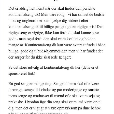
Det er aldrig helt nemt når der skal findes den perfekte
kontinentalseng dk! Men bare rolig - vi har samlet de bedste
links og nøgleord der kan hjælpe dig videre i efter
kontinentalseng dk til billige penge og den rigtige pris! Den
rigtige seng er vigtige, ikke kun fordi du skal kunne sove
godt - men også fordi den skal være kvalitet og holde i
mange år. Kontinentalseng dk kan være svært at finde i både
billige, gode og tilbuds-hjemmesider, men vi har fundet det
der sørger for du ikke skal lede længere.
Se det store udvalg af kontinentalseng dk her
(dette er et
sponsoreret link)
En god seng er mange ting. Senge til børn skal ofte være
farverige, senge til kvinder og par moderigtige og smarte -
mens senge og madrasser til mænd ofte skal være seje og
praktiske. Hvordan lige din seng skal være, må være op til
dig, men det er vigtigt at være opmærksom på dine behov
når du søger efter kontinentalseng dk.