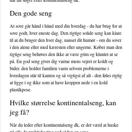
Den gode seng
At sove går hånd i hånd med din hverdag - du har brug for at
sove godt, hver eneste dag. Den rigtige solide seng kan klare
til at du bruger den hver dag, uanset dit humør - om du sover
i den alene eller med kæresten eller ungerne. Køber man den
rigtige seng behøves den ikke at være grim og kluntet at se
på. En god seng giver dig varme mens vejret er koldt og
bider, den holder familien varm selvom problemerne i
hverdagen står til kanten og så vigtigst af alt - den føles rigtig
at ligge i og ikke som at have kroppen nede i en kold
plastikpose.
Hvilke størrelse kontinentalseng, kan
jeg få?
Når du leder efter kontinentalseng dk, er det værd at huske
på alle de praktiske ting ved sådan en seng.