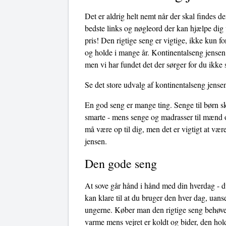
Det er aldrig helt nemt når der skal findes d
bedste links og nøgleord der kan hjælpe dig v
pris! Den rigtige seng er vigtige, ikke kun f
og holde i mange år. Kontinentalseng jensen 
men vi har fundet det der sørger for du ikke 
Se det store udvalg af kontinentalseng jense
En god seng er mange ting. Senge til børn sk
smarte - mens senge og madrasser til mænd o
må være op til dig, men det er vigtigt at v
jensen.
Den gode seng
At sove går hånd i hånd med din hverdag - du
kan klare til at du bruger den hver dag, uans
ungerne. Køber man den rigtige seng behøves
varme mens vejret er koldt og bider, den hol