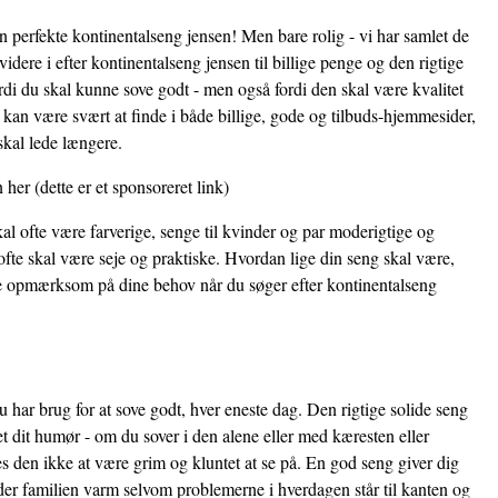
en perfekte kontinentalseng jensen! Men bare rolig - vi har samlet de
idere i efter kontinentalseng jensen til billige penge og den rigtige
ordi du skal kunne sove godt - men også fordi den skal være kvalitet
kan være svært at finde i både billige, gode og tilbuds-hjemmesider,
skal lede længere.
n her
(dette er et sponsoreret link)
al ofte være farverige, senge til kvinder og par moderigtige og
fte skal være seje og praktiske. Hvordan lige din seng skal være,
ære opmærksom på dine behov når du søger efter kontinentalseng
 har brug for at sove godt, hver eneste dag. Den rigtige solide seng
et dit humør - om du sover i den alene eller med kæresten eller
 den ikke at være grim og kluntet at se på. En god seng giver dig
der familien varm selvom problemerne i hverdagen står til kanten og