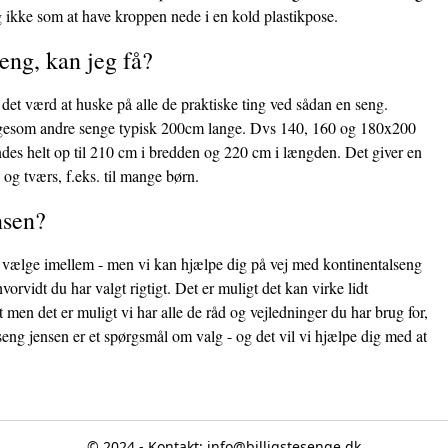
i og ikke som at have kroppen nede i en kold plastikpose.
eng, kan jeg få?
 det værd at huske på alle de praktiske ting ved sådan en seng.
r ligesom andre senge typisk 200cm lange. Dvs 140, 160 og 180x200
indes helt op til 210 cm i bredden og 220 cm i længden. Det giver en
 og tværs, f.eks. til mange børn.
nsen?
at vælge imellem - men vi kan hjælpe dig på vej med kontinentalseng
vidt du har valgt rigtigt. Det er muligt det kan virke lidt
t men det er muligt vi har alle de råd og vejledninger du har brug for,
seng jensen er et spørgsmål om valg - og det vil vi hjælpe dig med at
© 2024 - Kontakt:
info@billigstesenge.dk