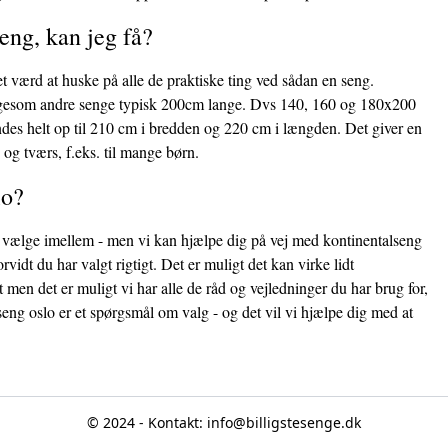
eng, kan jeg få?
et værd at huske på alle de praktiske ting ved sådan en seng.
r ligesom andre senge typisk 200cm lange. Dvs 140, 160 og 180x200
indes helt op til 210 cm i bredden og 220 cm i længden. Det giver en
 og tværs, f.eks. til mange børn.
lo?
at vælge imellem - men vi kan hjælpe dig på vej med kontinentalseng
dt du har valgt rigtigt. Det er muligt det kan virke lidt
t men det er muligt vi har alle de råd og vejledninger du har brug for,
seng oslo er et spørgsmål om valg - og det vil vi hjælpe dig med at
© 2024 - Kontakt:
info@billigstesenge.dk