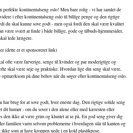
en perfekte kontinentalseng oslo! Men bare rolig - vi har samlet de
idere i efter kontinentalseng oslo til billige penge og den rigtige
ordi du skal kunne sove godt - men også fordi den skal være kvalitet
n være svært at finde i både billige, gode og tilbuds-hjemmesider,
skal lede længere.
her
(dette er et sponsoreret link)
al ofte være farverige, senge til kvinder og par moderigtige og
fte skal være seje og praktiske. Hvordan lige din seng skal være,
re opmærksom på dine behov når du søger efter kontinentalseng oslo.
 har brug for at sove godt, hver eneste dag. Den rigtige solide seng
et dit humør - om du sover i den alene eller med kæresten eller
 den ikke at være grim og kluntet at se på. En god seng giver dig
der familien varm selvom problemerne i hverdagen står til kanten og
i og ikke som at have kroppen nede i en kold plastikpose.