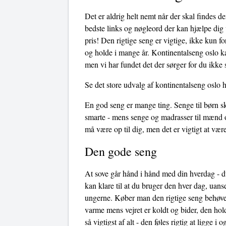
Det er aldrig helt nemt når der skal findes d
bedste links og nøgleord der kan hjælpe dig v
pris! Den rigtige seng er vigtige, ikke kun f
og holde i mange år. Kontinentalseng oslo ka
men vi har fundet det der sørger for du ikke 
Se det store udvalg af kontinentalseng oslo 
En god seng er mange ting. Senge til børn sk
smarte - mens senge og madrasser til mænd o
må være op til dig, men det er vigtigt at væ
Den gode seng
At sove går hånd i hånd med din hverdag - du
kan klare til at du bruger den hver dag, uans
ungerne. Køber man den rigtige seng behøves
varme mens vejret er koldt og bider, den hol
så vigtigst af alt - den føles rigtig at ligge 