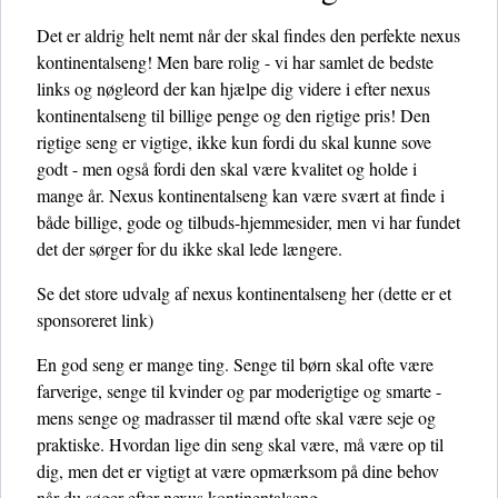
Det er aldrig helt nemt når der skal findes den perfekte nexus
kontinentalseng! Men bare rolig - vi har samlet de bedste
links og nøgleord der kan hjælpe dig videre i efter nexus
kontinentalseng til billige penge og den rigtige pris! Den
rigtige seng er vigtige, ikke kun fordi du skal kunne sove
godt - men også fordi den skal være kvalitet og holde i
mange år. Nexus kontinentalseng kan være svært at finde i
både billige, gode og tilbuds-hjemmesider, men vi har fundet
det der sørger for du ikke skal lede længere.
Se det store udvalg af nexus kontinentalseng her
(dette er et
sponsoreret link)
En god seng er mange ting. Senge til børn skal ofte være
farverige, senge til kvinder og par moderigtige og smarte -
mens senge og madrasser til mænd ofte skal være seje og
praktiske. Hvordan lige din seng skal være, må være op til
dig, men det er vigtigt at være opmærksom på dine behov
når du søger efter nexus kontinentalseng.