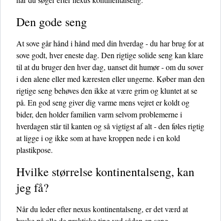
Den gode seng
At sove går hånd i hånd med din hverdag - du har brug for at
sove godt, hver eneste dag. Den rigtige solide seng kan klare
til at du bruger den hver dag, uanset dit humør - om du sover
i den alene eller med kæresten eller ungerne. Køber man den
rigtige seng behøves den ikke at være grim og kluntet at se
på. En god seng giver dig varme mens vejret er koldt og
bider, den holder familien varm selvom problemerne i
hverdagen står til kanten og så vigtigst af alt - den føles rigtig
at ligge i og ikke som at have kroppen nede i en kold
plastikpose.
Hvilke størrelse kontinentalseng, kan
jeg få?
Når du leder efter nexus kontinentalseng, er det værd at
huske på alle de praktiske ting ved sådan en seng.