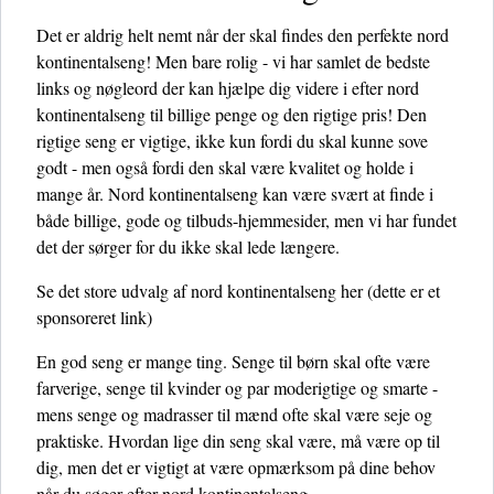
Det er aldrig helt nemt når der skal findes den perfekte nord
kontinentalseng! Men bare rolig - vi har samlet de bedste
links og nøgleord der kan hjælpe dig videre i efter nord
kontinentalseng til billige penge og den rigtige pris! Den
rigtige seng er vigtige, ikke kun fordi du skal kunne sove
godt - men også fordi den skal være kvalitet og holde i
mange år. Nord kontinentalseng kan være svært at finde i
både billige, gode og tilbuds-hjemmesider, men vi har fundet
det der sørger for du ikke skal lede længere.
Se det store udvalg af nord kontinentalseng her
(dette er et
sponsoreret link)
En god seng er mange ting. Senge til børn skal ofte være
farverige, senge til kvinder og par moderigtige og smarte -
mens senge og madrasser til mænd ofte skal være seje og
praktiske. Hvordan lige din seng skal være, må være op til
dig, men det er vigtigt at være opmærksom på dine behov
når du søger efter nord kontinentalseng.