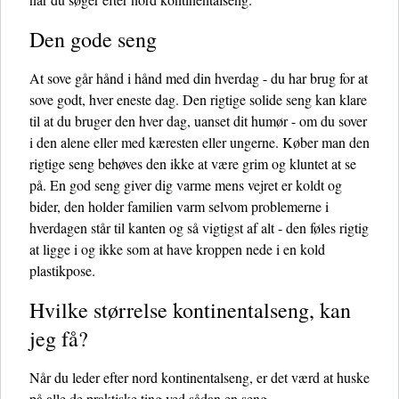
Den gode seng
At sove går hånd i hånd med din hverdag - du har brug for at
sove godt, hver eneste dag. Den rigtige solide seng kan klare
til at du bruger den hver dag, uanset dit humør - om du sover
i den alene eller med kæresten eller ungerne. Køber man den
rigtige seng behøves den ikke at være grim og kluntet at se
på. En god seng giver dig varme mens vejret er koldt og
bider, den holder familien varm selvom problemerne i
hverdagen står til kanten og så vigtigst af alt - den føles rigtig
at ligge i og ikke som at have kroppen nede i en kold
plastikpose.
Hvilke størrelse kontinentalseng, kan
jeg få?
Når du leder efter nord kontinentalseng, er det værd at huske
på alle de praktiske ting ved sådan en seng.