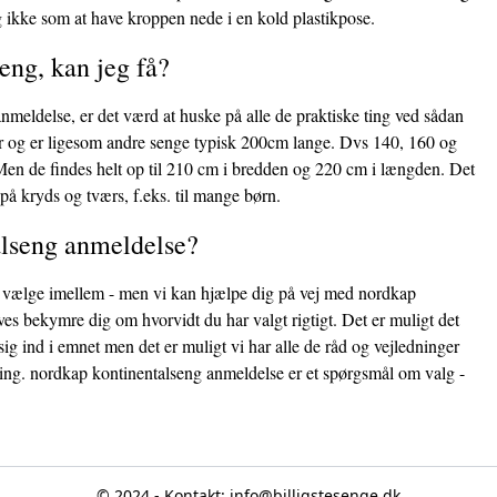
i og ikke som at have kroppen nede i en kold plastikpose.
eng, kan jeg få?
nmeldelse, er det værd at huske på alle de praktiske ting ved sådan
ser og er ligesom andre senge typisk 200cm lange. Dvs 140, 160 og
 Men de findes helt op til 210 cm i bredden og 220 cm i længden. Det
 på kryds og tværs, f.eks. til mange børn.
lseng anmeldelse?
at vælge imellem - men vi kan hjælpe dig på vej med nordkap
s bekymre dig om hvorvidt du har valgt rigtigt. Det er muligt det
sig ind i emnet men det er muligt vi har alle de råd og vejledninger
tning. nordkap kontinentalseng anmeldelse er et spørgsmål om valg -
© 2024 - Kontakt:
info@billigstesenge.dk