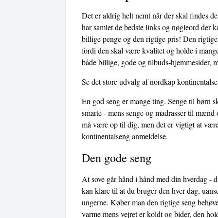
Det er aldrig helt nemt når der skal findes 
har samlet de bedste links og nøgleord der k
billige penge og den rigtige pris! Den rigtig
fordi den skal være kvalitet og holde i mang
både billige, gode og tilbuds-hjemmesider, me
Se det store udvalg af nordkap kontinentals
En god seng er mange ting. Senge til børn sk
smarte - mens senge og madrasser til mænd o
må være op til dig, men det er vigtigt at v
kontinentalseng anmeldelse.
Den gode seng
At sove går hånd i hånd med din hverdag - du
kan klare til at du bruger den hver dag, uans
ungerne. Køber man den rigtige seng behøves
varme mens vejret er koldt og bider, den hol