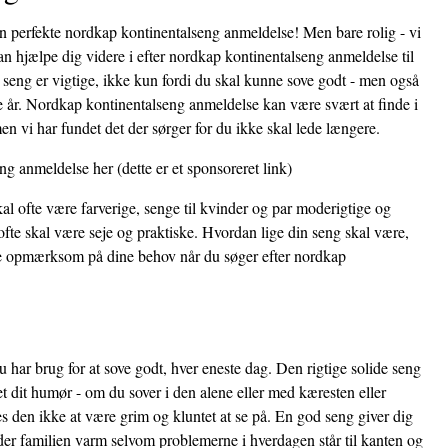
den perfekte nordkap kontinentalseng anmeldelse! Men bare rolig - vi
an hjælpe dig videre i efter nordkap kontinentalseng anmeldelse til
e seng er vigtige, ikke kun fordi du skal kunne sove godt - men også
e år. Nordkap kontinentalseng anmeldelse kan være svært at finde i
n vi har fundet det der sørger for du ikke skal lede længere.
eng anmeldelse her
(dette er et sponsoreret link)
al ofte være farverige, senge til kvinder og par moderigtige og
fte skal være seje og praktiske. Hvordan lige din seng skal være,
ære opmærksom på dine behov når du søger efter nordkap
 har brug for at sove godt, hver eneste dag. Den rigtige solide seng
et dit humør - om du sover i den alene eller med kæresten eller
 den ikke at være grim og kluntet at se på. En god seng giver dig
der familien varm selvom problemerne i hverdagen står til kanten og